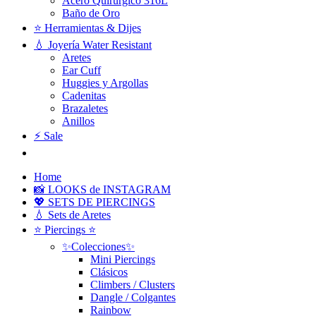
Acero Quirúrgico 316L
Baño de Oro
⭐ Herramientas & Dijes
💧 Joyería Water Resistant
Aretes
Ear Cuff
Huggies y Argollas
Cadenitas
Brazaletes
Anillos
⚡ Sale
Home
📸 LOOKS de INSTAGRAM
💖 SETS DE PIERCINGS
💧 Sets de Aretes
⭐ Piercings ⭐
✨Colecciones✨
Mini Piercings
Clásicos
Climbers / Clusters
Dangle / Colgantes
Rainbow