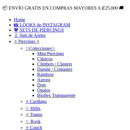
Ir
📦
ENVÍO GRATIS EN COMPRAS MAYORES A ₡25.000
🚚
al
contenido
Home
📸 LOOKS de INSTAGRAM
💖 SETS DE PIERCINGS
💧 Sets de Aretes
⭐ Piercings ⭐
✨Colecciones✨
Mini Piercings
Clásicos
Climbers / Clusters
Dangle / Colgantes
Rainbow
Aurora
Dots
Ópalos
Bioflex Transparente
⭐️ Cartílago
✨ Hélix
⭐ Tragus
✨ Rook
⭐️ Conch