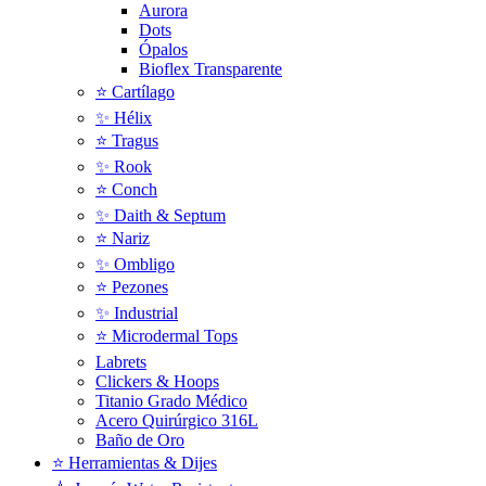
Aurora
Dots
Ópalos
Bioflex Transparente
⭐️ Cartílago
✨ Hélix
⭐ Tragus
✨ Rook
⭐️ Conch
✨ Daith & Septum
⭐️ Nariz
✨ Ombligo
⭐️ Pezones
✨ Industrial
⭐️ Microdermal Tops
Labrets
Clickers & Hoops
Titanio Grado Médico
Acero Quirúrgico 316L
Baño de Oro
⭐ Herramientas & Dijes