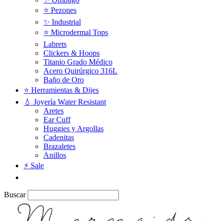
⭐️ Pezones
✨ Industrial
⭐️ Microdermal Tops
Labrets
Clickers & Hoops
Titanio Grado Médico
Acero Quirúrgico 316L
Baño de Oro
⭐ Herramientas & Dijes
💧 Joyería Water Resistant
Aretes
Ear Cuff
Huggies y Argollas
Cadenitas
Brazaletes
Anillos
⚡ Sale
Buscar