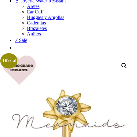
💧 Joyería Water Resistant
Aretes
Ear Cuff
Huggies y Argollas
Cadenitas
Brazaletes
Anillos
⚡ Sale
¡Oferta!