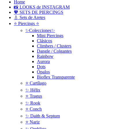
Home
📸 LOOKS de INSTAGRAM
💖 SETS DE PIERCINGS
💧 Sets de Aretes
⭐ Piercings ⭐
✨Colecciones✨
Mini Piercings
Clásicos
Climbers / Clusters
Dangle / Colgantes
Rainbow
Aurora
Dots
Ópalos
Bioflex Transparente
⭐️ Cartílago
✨ Hélix
⭐ Tragus
✨ Rook
⭐️ Conch
✨ Daith & Septum
⭐️ Nariz
✨ Ombligo