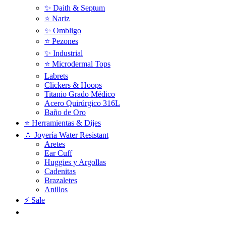
✨ Daith & Septum
⭐️ Nariz
✨ Ombligo
⭐️ Pezones
✨ Industrial
⭐️ Microdermal Tops
Labrets
Clickers & Hoops
Titanio Grado Médico
Acero Quirúrgico 316L
Baño de Oro
⭐ Herramientas & Dijes
💧 Joyería Water Resistant
Aretes
Ear Cuff
Huggies y Argollas
Cadenitas
Brazaletes
Anillos
⚡ Sale