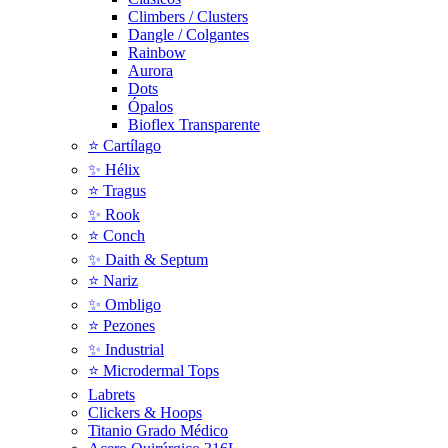
Climbers / Clusters
Dangle / Colgantes
Rainbow
Aurora
Dots
Ópalos
Bioflex Transparente
⭐️ Cartílago
✨ Hélix
⭐ Tragus
✨ Rook
⭐️ Conch
✨ Daith & Septum
⭐️ Nariz
✨ Ombligo
⭐️ Pezones
✨ Industrial
⭐️ Microdermal Tops
Labrets
Clickers & Hoops
Titanio Grado Médico