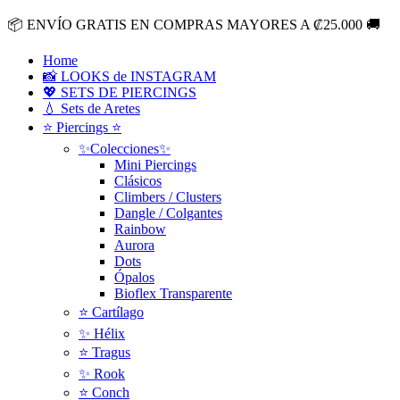
Ir
📦
ENVÍO GRATIS EN COMPRAS MAYORES A ₡25.000
🚚
al
contenido
Home
📸 LOOKS de INSTAGRAM
💖 SETS DE PIERCINGS
💧 Sets de Aretes
⭐ Piercings ⭐
✨Colecciones✨
Mini Piercings
Clásicos
Climbers / Clusters
Dangle / Colgantes
Rainbow
Aurora
Dots
Ópalos
Bioflex Transparente
⭐️ Cartílago
✨ Hélix
⭐ Tragus
✨ Rook
⭐️ Conch