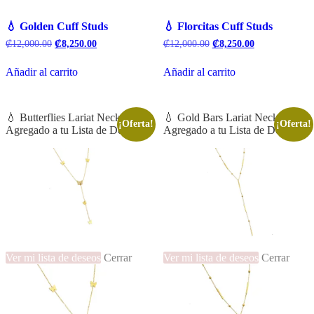
💧 Golden Cuff Studs
💧 Florcitas Cuff Studs
El
El
El
El
₡
12,000.00
₡
8,250.00
₡
12,000.00
₡
8,250.00
precio
precio
precio
precio
original
actual
original
actual
Añadir al carrito
Añadir al carrito
era:
es:
era:
es:
₡12,000.00.
₡8,250.00.
₡12,000.00.
₡8,250.00.
💧 Butterflies Lariat Necklace
💧 Gold Bars Lariat Necklace
¡Oferta!
¡Oferta!
Agregado a tu Lista de Deseos
Agregado a tu Lista de Deseos
Ver mi lista de deseos
Cerrar
Ver mi lista de deseos
Cerrar