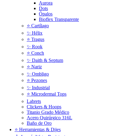
Aurora
Dots
Ópalos
Bioflex Transparente
⭐️ Cartílago
✨ Hélix
⭐ Tragus
✨ Rook
⭐️ Conch
✨ Daith & Septum
⭐️ Nariz
✨ Ombligo
⭐️ Pezones
✨ Industrial
⭐️ Microdermal Tops
Labrets
Clickers & Hoops
Titanio Grado Médico
Acero Quirúrgico 316L
Baño de Oro
⭐ Herramientas & Dijes