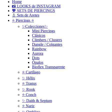
Home
📸 LOOKS de INSTAGRAM
💖 SETS DE PIERCINGS
💧 Sets de Aretes
⭐ Piercings ⭐
✨Colecciones✨
Mini Piercings
Clásicos
Climbers / Clusters
Dangle / Colgantes
Rainbow
Aurora
Dots
Ópalos
Bioflex Transparente
⭐️ Cartílago
✨ Hélix
⭐ Tragus
✨ Rook
⭐️ Conch
✨ Daith & Septum
⭐️ Nariz
✨ Ombligo