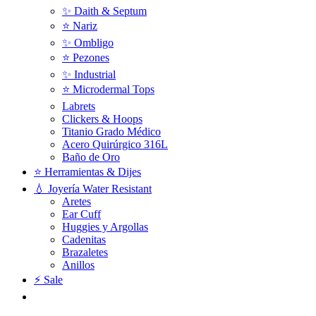
✨ Daith & Septum
⭐️ Nariz
✨ Ombligo
⭐️ Pezones
✨ Industrial
⭐️ Microdermal Tops
Labrets
Clickers & Hoops
Titanio Grado Médico
Acero Quirúrgico 316L
Baño de Oro
⭐ Herramientas & Dijes
💧 Joyería Water Resistant
Aretes
Ear Cuff
Huggies y Argollas
Cadenitas
Brazaletes
Anillos
⚡ Sale