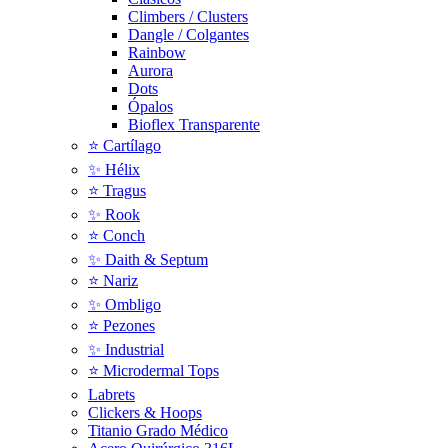
Climbers / Clusters
Dangle / Colgantes
Rainbow
Aurora
Dots
Ópalos
Bioflex Transparente
⭐️ Cartílago
✨ Hélix
⭐ Tragus
✨ Rook
⭐️ Conch
✨ Daith & Septum
⭐️ Nariz
✨ Ombligo
⭐️ Pezones
✨ Industrial
⭐️ Microdermal Tops
Labrets
Clickers & Hoops
Titanio Grado Médico