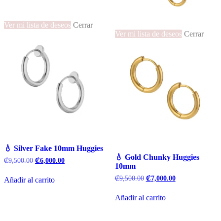
Ver mi lista de deseos
Cerrar
Ver mi lista de deseos
Cerrar
💧 Silver Fake 10mm Huggies
💧 Gold Chunky Huggies
El
El
₡
9,500.00
₡
6,000.00
10mm
precio
precio
original
actual
El
El
₡
9,500.00
₡
7,000.00
Añadir al carrito
era:
es:
precio
precio
₡9,500.00.
₡6,000.00.
original
actual
Añadir al carrito
era:
es:
₡9,500.00.
₡7,000.00.