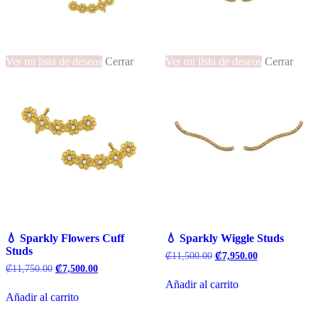
Ver mi lista de deseos
Cerrar
Ver mi lista de deseos
Cerrar
💧 Sparkly Flowers Cuff
💧 Sparkly Wiggle Studs
Studs
El
El
₡
11,500.00
₡
7,950.00
precio
precio
El
El
₡
11,750.00
₡
7,500.00
original
actual
precio
precio
Añadir al carrito
era:
es:
original
actual
Añadir al carrito
₡11,500.00.
₡7,950.00.
era:
es:
₡11,750.00.
₡7,500.00.