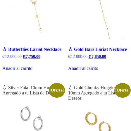
💧 Butterflies Lariat Necklace
💧 Gold Bars Lariat Necklace
El
El
El
El
₡
12,000.00
₡
7,750.00
₡
12,000.00
₡
7,850.00
precio
precio
precio
precio
original
actual
original
actual
Añadir al carrito
Añadir al carrito
era:
es:
era:
es:
₡12,000.00.
₡7,750.00.
₡12,000.00.
₡7,850.00.
💧 Silver Fake 10mm Huggies
💧 Gold Chunky Huggies
¡Oferta!
¡Oferta!
Agregado a tu Lista de Deseos
10mm Agregado a tu Lista de
Deseos