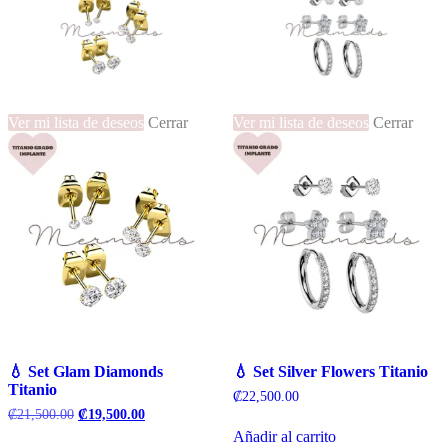
Ver mi lista de deseos
Cerrar
Ver mi lista de deseos
Cerrar
💧 Set Glam Diamonds
💧 Set Silver Flowers Titanio
Titanio
₡
22,500.00
El
El
₡
21,500.00
₡
19,500.00
precio
precio
Añadir al carrito
original
actual