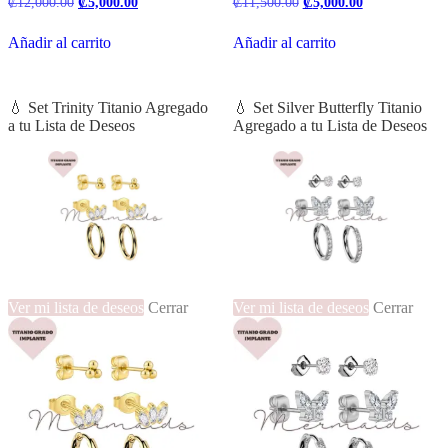
El
El
El
El
₡
12,000.00
₡
5,000.00
₡
11,500.00
₡
5,000.00
precio
precio
precio
precio
original
actual
original
actual
Añadir al carrito
Añadir al carrito
era:
es:
era:
es:
₡12,000.00.
₡5,000.00.
₡11,500.00.
₡5,000.00.
💧 Set Trinity Titanio Agregado
💧 Set Silver Butterfly Titanio
a tu Lista de Deseos
Agregado a tu Lista de Deseos
Ver mi lista de deseos
Cerrar
Ver mi lista de deseos
Cerrar