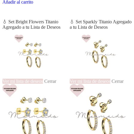
Añadir al carrito
era:
es:
₡21,500.00.
₡19,500.00.
💧 Set Bright Flowers Titanio
💧 Set Sparkly Titanio Agregado
Agregado a tu Lista de Deseos
a tu Lista de Deseos
Ver mi lista de deseos
Cerrar
Ver mi lista de deseos
Cerrar