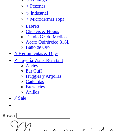
⭐️ Pezones
✨ Industrial
⭐️ Microdermal Tops
Labrets
Clickers & Hoops
Titanio Grado Médico
Acero Quirúrgico 316L
Baño de Oro
⭐ Herramientas & Dijes
💧 Joyería Water Resistant
Aretes
Ear Cuff
Huggies y Argollas
Cadenitas
Brazaletes
Anillos
⚡ Sale
Buscar