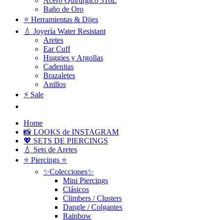
Acero Quirúrgico 316L
Baño de Oro
⭐ Herramientas & Dijes
💧 Joyería Water Resistant
Aretes
Ear Cuff
Huggies y Argollas
Cadenitas
Brazaletes
Anillos
⚡ Sale
Home
📸 LOOKS de INSTAGRAM
💖 SETS DE PIERCINGS
💧 Sets de Aretes
⭐ Piercings ⭐
✨Colecciones✨
Mini Piercings
Clásicos
Climbers / Clusters
Dangle / Colgantes
Rainbow