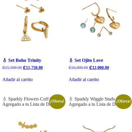
💧 Set Boho Trinity
💧 Set Ojito Love
El
El
El
El
₡
15,500.00
₡
11,750.00
₡
16,000.00
₡
12,000.00
precio
precio
precio
precio
original
actual
original
actual
Añadir al carrito
Añadir al carrito
era:
es:
era:
es:
₡15,500.00.
₡11,750.00.
₡16,000.00.
₡12,000.00.
💧 Sparkly Flowers Cuff Studs
💧 Sparkly Wiggle Studs
¡Oferta!
¡Oferta!
Agregado a tu Lista de Deseos
Agregado a tu Lista de Deseos