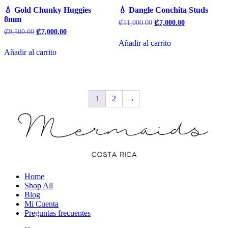
💧 Gold Chunky Huggies
💧 Dangle Conchita Studs
8mm
El
El
₡
11,000.00
₡
7,000.00
precio
precio
El
El
₡
9,500.00
₡
7,000.00
original
actual
precio
precio
Añadir al carrito
era:
es:
original
actual
Añadir al carrito
₡11,000.00.
₡7,000.00.
era:
es:
₡9,500.00.
₡7,000.00.
1
2
→
Home
Shop All
Blog
Mi Cuenta
Preguntas frecuentes