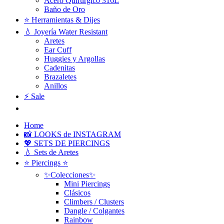
Acero Quirúrgico 316L
Baño de Oro
⭐ Herramientas & Dijes
💧 Joyería Water Resistant
Aretes
Ear Cuff
Huggies y Argollas
Cadenitas
Brazaletes
Anillos
⚡ Sale
Home
📸 LOOKS de INSTAGRAM
💖 SETS DE PIERCINGS
💧 Sets de Aretes
⭐ Piercings ⭐
✨Colecciones✨
Mini Piercings
Clásicos
Climbers / Clusters
Dangle / Colgantes
Rainbow