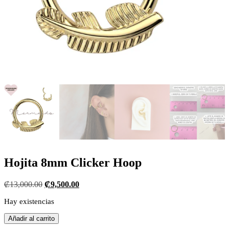
Hojita 8mm Clicker Hoop
El
El
₡
13,000.00
₡
9,500.00
precio
precio
Hay existencias
original
actual
era:
es:
Hojita
Añadir al carrito
₡13,000.00.
₡9,500.00.
8mm