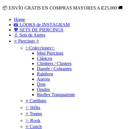
Ir
📦
ENVÍO GRATIS EN COMPRAS MAYORES A ₡25.000
🚚
al
contenido
Home
📸 LOOKS de INSTAGRAM
💖 SETS DE PIERCINGS
💧 Sets de Aretes
⭐ Piercings ⭐
✨Colecciones✨
Mini Piercings
Clásicos
Climbers / Clusters
Dangle / Colgantes
Rainbow
Aurora
Dots
Ópalos
Bioflex Transparente
⭐️ Cartílago
✨ Hélix
⭐ Tragus
✨ Rook
⭐️ Conch