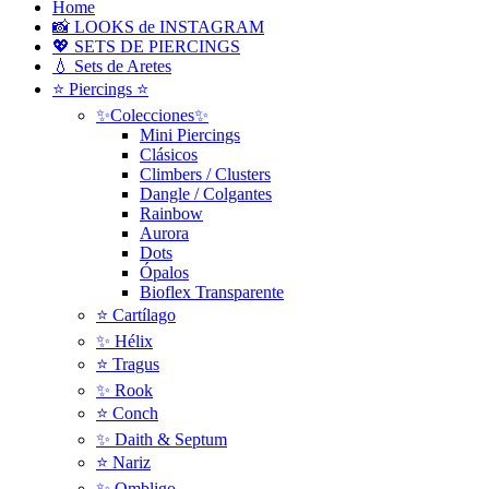
Home
📸 LOOKS de INSTAGRAM
💖 SETS DE PIERCINGS
💧 Sets de Aretes
⭐ Piercings ⭐
✨Colecciones✨
Mini Piercings
Clásicos
Climbers / Clusters
Dangle / Colgantes
Rainbow
Aurora
Dots
Ópalos
Bioflex Transparente
⭐️ Cartílago
✨ Hélix
⭐ Tragus
✨ Rook
⭐️ Conch
✨ Daith & Septum
⭐️ Nariz
✨ Ombligo