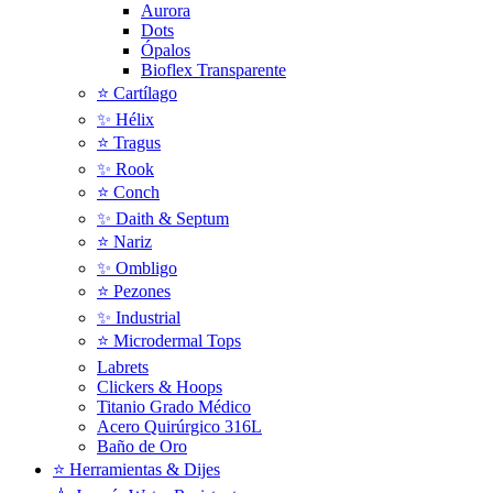
Aurora
Dots
Ópalos
Bioflex Transparente
⭐️ Cartílago
✨ Hélix
⭐ Tragus
✨ Rook
⭐️ Conch
✨ Daith & Septum
⭐️ Nariz
✨ Ombligo
⭐️ Pezones
✨ Industrial
⭐️ Microdermal Tops
Labrets
Clickers & Hoops
Titanio Grado Médico
Acero Quirúrgico 316L
Baño de Oro
⭐ Herramientas & Dijes