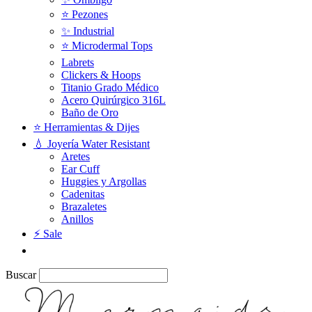
⭐️ Pezones
✨ Industrial
⭐️ Microdermal Tops
Labrets
Clickers & Hoops
Titanio Grado Médico
Acero Quirúrgico 316L
Baño de Oro
⭐ Herramientas & Dijes
💧 Joyería Water Resistant
Aretes
Ear Cuff
Huggies y Argollas
Cadenitas
Brazaletes
Anillos
⚡ Sale
Buscar