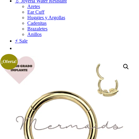
💧 Joyería Water Resistant
Aretes
Ear Cuff
Huggies y Argollas
Cadenitas
Brazaletes
Anillos
⚡ Sale
¡Oferta!