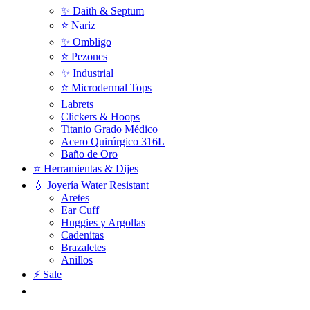
✨ Daith & Septum
⭐️ Nariz
✨ Ombligo
⭐️ Pezones
✨ Industrial
⭐️ Microdermal Tops
Labrets
Clickers & Hoops
Titanio Grado Médico
Acero Quirúrgico 316L
Baño de Oro
⭐ Herramientas & Dijes
💧 Joyería Water Resistant
Aretes
Ear Cuff
Huggies y Argollas
Cadenitas
Brazaletes
Anillos
⚡ Sale