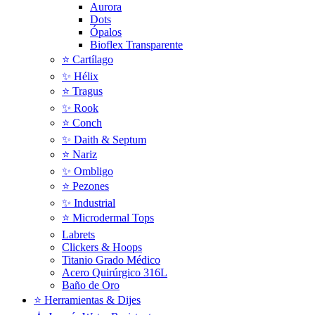
Aurora
Dots
Ópalos
Bioflex Transparente
⭐️ Cartílago
✨ Hélix
⭐ Tragus
✨ Rook
⭐️ Conch
✨ Daith & Septum
⭐️ Nariz
✨ Ombligo
⭐️ Pezones
✨ Industrial
⭐️ Microdermal Tops
Labrets
Clickers & Hoops
Titanio Grado Médico
Acero Quirúrgico 316L
Baño de Oro
⭐ Herramientas & Dijes