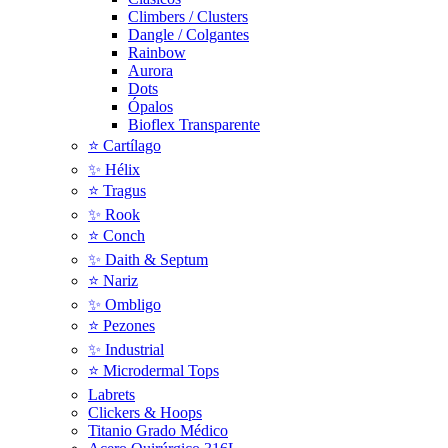
Climbers / Clusters
Dangle / Colgantes
Rainbow
Aurora
Dots
Ópalos
Bioflex Transparente
⭐️ Cartílago
✨ Hélix
⭐ Tragus
✨ Rook
⭐️ Conch
✨ Daith & Septum
⭐️ Nariz
✨ Ombligo
⭐️ Pezones
✨ Industrial
⭐️ Microdermal Tops
Labrets
Clickers & Hoops
Titanio Grado Médico