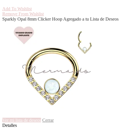
8mm
Clicker
Add To Wishlist
Hoop
Remove From Wishlist
cantidad
Sparkly Opal 8mm Clicker Hoop Agregado a tu Lista de Deseos
Ver mi lista de deseos
Cerrar
Detalles