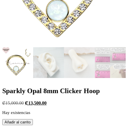
Sparkly Opal 8mm Clicker Hoop
El
El
₡
15,000.00
₡
13,500.00
precio
precio
Hay existencias
original
actual
era:
es:
Sparkly
Añadir al carrito
₡15,000.00.
₡13,500.00.
Opal