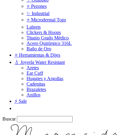
⭐️ Pezones
✨ Industrial
⭐️ Microdermal Tops
Labrets
Clickers & Hoops
Titanio Grado Médico
Acero Quirúrgico 316L
Baño de Oro
⭐ Herramientas & Dijes
💧 Joyería Water Resistant
Aretes
Ear Cuff
Huggies y Argollas
Cadenitas
Brazaletes
Anillos
⚡ Sale
Buscar