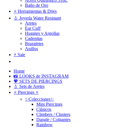
Acero Quirúrgico 316L
Baño de Oro
⭐ Herramientas & Dijes
💧 Joyería Water Resistant
Aretes
Ear Cuff
Huggies y Argollas
Cadenitas
Brazaletes
Anillos
⚡ Sale
Home
📸 LOOKS de INSTAGRAM
💖 SETS DE PIERCINGS
💧 Sets de Aretes
⭐ Piercings ⭐
✨Colecciones✨
Mini Piercings
Clásicos
Climbers / Clusters
Dangle / Colgantes
Rainbow