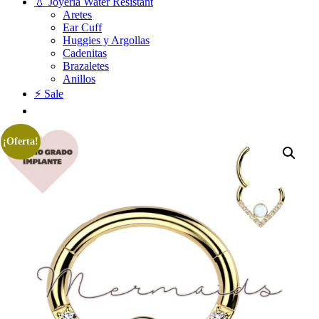
💧 Joyería Water Resistant
Aretes
Ear Cuff
Huggies y Argollas
Cadenitas
Brazaletes
Anillos
⚡ Sale
¡Oferta!