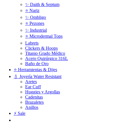
✨ Daith & Septum
⭐️ Nariz
✨ Ombligo
⭐️ Pezones
✨ Industrial
⭐️ Microdermal Tops
Labrets
Clickers & Hoops
Titanio Grado Médico
Acero Quirúrgico 316L
Baño de Oro
⭐ Herramientas & Dijes
💧 Joyería Water Resistant
Aretes
Ear Cuff
Huggies y Argollas
Cadenitas
Brazaletes
Anillos
⚡ Sale