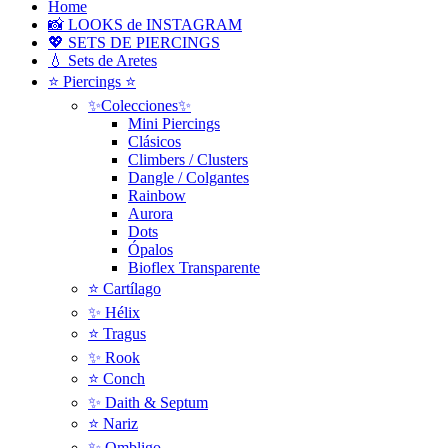
Home
📸 LOOKS de INSTAGRAM
💖 SETS DE PIERCINGS
💧 Sets de Aretes
⭐ Piercings ⭐
✨Colecciones✨
Mini Piercings
Clásicos
Climbers / Clusters
Dangle / Colgantes
Rainbow
Aurora
Dots
Ópalos
Bioflex Transparente
⭐️ Cartílago
✨ Hélix
⭐ Tragus
✨ Rook
⭐️ Conch
✨ Daith & Septum
⭐️ Nariz
✨ Ombligo