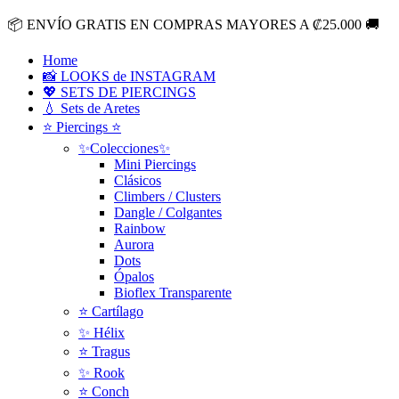
Ir
📦
ENVÍO GRATIS EN COMPRAS MAYORES A ₡25.000
🚚
al
contenido
Home
📸 LOOKS de INSTAGRAM
💖 SETS DE PIERCINGS
💧 Sets de Aretes
⭐ Piercings ⭐
✨Colecciones✨
Mini Piercings
Clásicos
Climbers / Clusters
Dangle / Colgantes
Rainbow
Aurora
Dots
Ópalos
Bioflex Transparente
⭐️ Cartílago
✨ Hélix
⭐ Tragus
✨ Rook
⭐️ Conch